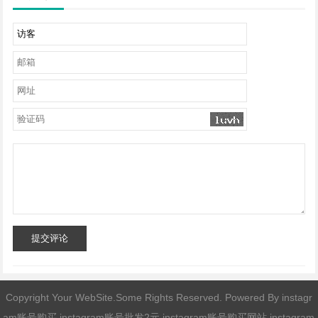
提交评论
Copyright Your WebSite.Some Rights Reserved. Powered By
instagr
am账号购买,instagram账号批发2元,instagram账号购买网站,instagram