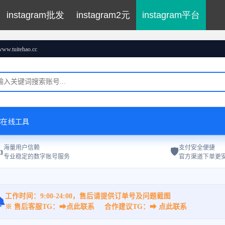
instagram批发
instagram2元
instagram平台